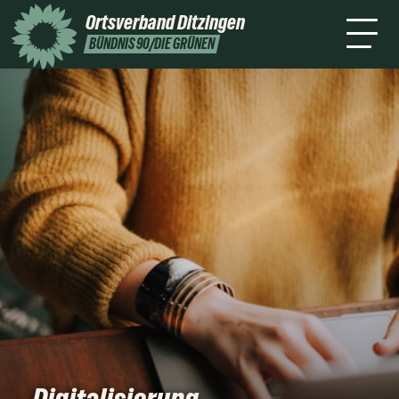
Bund
Ortsverband
Ditzingen
Termine
Kontakt
BÜNDNIS 90/DIE GRÜNEN