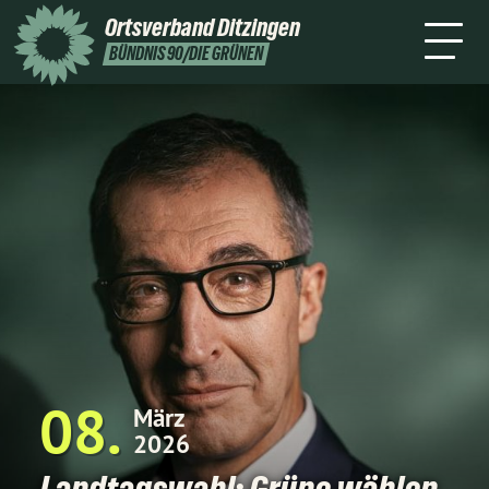
Bund
Ortsverband
Ditzingen
Termine
Kontakt
BÜNDNIS 90/DIE GRÜNEN
08
März
2026