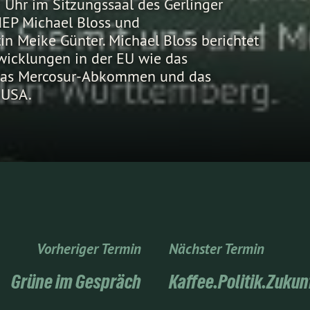
 Uhr im Sitzungssaal des Gerlinger
dEP Michael Bloss und
n Meike Günter. Michael Bloss berichtet
wicklungen in der EU wie das
 das Mercosur-Abkommen und das
 USA.
Vorheriger Termin
Nächster Termin
Grüne im Gespräch
Kaffee.Politik.Zukun