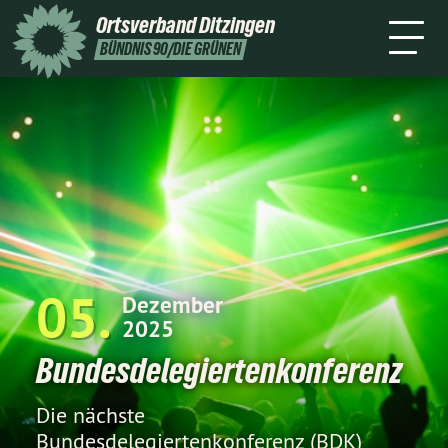
Bund
Ortsverband
Ditzingen
Termine
Kontakt
BÜNDNIS 90/DIE GRÜNEN
05
Dezember
2025
Bundesdelegiertenkonferenz
Die nächste
Bundesdelegiertenkonferenz (BDK)